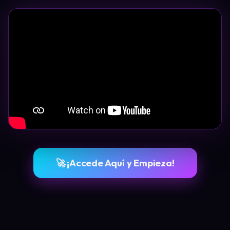
🚀 ¡Accede Aquí y Empieza!