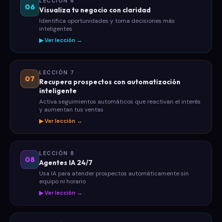
LECCIÓN 6
06
Visualiza tu negocio con claridad
Identifica oportunidades y toma decisiones más
inteligentes
▶ Ver lección →
LECCIÓN 7
07
Recupera prospectos con automatización
inteligente
Activa seguimientos automáticos que reactivan el interés
y aumentan tus ventas
▶ Ver lección →
LECCIÓN 8
08
Agentes IA 24/7
Usa IA para atender prospectos automáticamente sin
equipo ni horario
▶ Ver lección →