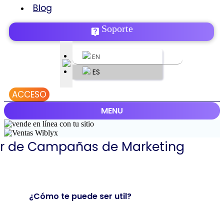
Blog
Soporte
EN
ES
ACCESO
MENU
r de Campañas de Marketing
sApp
Share
¿Cómo te puede ser util?