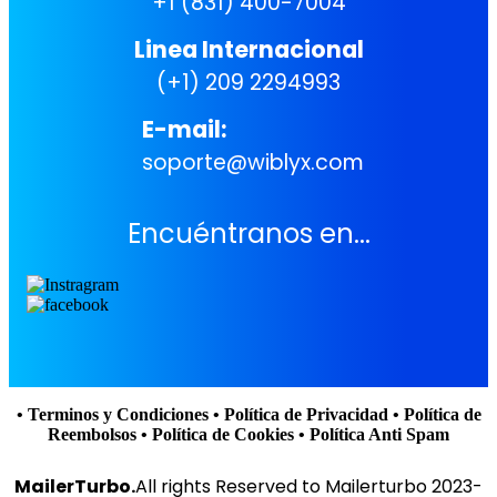
+1 (831) 400-7004
Linea Internacional
(+1) 209 2294993
E-mail:
soporte@wiblyx.com
Encuéntranos en...
• Terminos y Condiciones
• Política de Privacidad
• Política de
Reembolsos
• Política de Cookies
• Política Anti Spam
MailerTurbo.
All rights Reserved to Mailerturbo 2023-